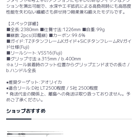
ションを演出可能で、水深やエギ抵抗による高負荷時にも高感度
性能を失わない繊細さも併せ持つ剛柔兼ね揃えたモデルです。
【スペック詳細】
■全長:2380mm ■仕舞寸法:1226mm ■自重:99g
■継数:2pcs(印籠継) ■カーボン:99.6%
■ガイド:TZチタンフレームKガイド+SiCチタンフレームRVガイ
ド仕様(Fuji)
■リールシート:VSS16(Fuji)
■グリップ寸法:a.315mm / b.400mm
※a.リール装着時のフット位置からグリップエンドまでの長さ /
b.ハンドル全長
●推奨ターゲット:アオリイカ
●適合リール:D社 LT2500程度 / S社 2500程度
* 発送代金の関係上、離島への発送は取り扱っておりません。予
めご了承ください。
ショップおすすめ