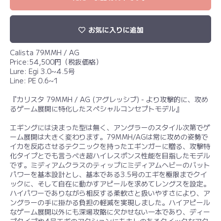
お気に入りに追加
Calista 79MMH / AG
Price:54,500円（税抜価格）
Lure: Egi 3.0~4.5号
Line: PE 0.6~1
『カリスタ 79MMH / AG (アグレッシブ) - より攻撃的に、攻め
るゲーム展開に特化したスペシャルコンセプトモデル』
エギングには決まった型は無く、アングラーのスタイル次第でゲ
ーム展開は大きく変わります。79MMH/AGは常に攻めの姿勢で
イカを反応させるテクニックを持ったエギンガーに贈る、攻撃特
化タイプとでも言うべき超ハイレスポンス性能を目指したモデル
です。ミディアムクラスのティップにミディアムヘビーのバット
パワーを基本設計とし、基本である3.5号のエギを極限までクイ
ックに、そして自在に動かすアピールを求めてレングスを設定。
ハイパワーでありながら相反する柔軟さと扱いやすさにより、ア
ングラーの手に掛かる負担の軽減を実現しました。ハイアピール
なゲーム展開以外にも深場攻略に欠かせない一本であり、ディー
プタイプや4号エギのアクションにもキレのあるクイックなアク