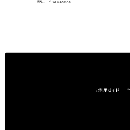
商品コード:
WF0320br90
ご利用ガイド