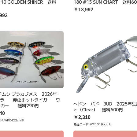
#10 GOLDEN SHINER 送料
180 #15 SUN CHART 送料6
円
￥13,992
992
チムシ プラカブメス 2026年
カラー 赤虫ホットタイガー ワ
ヘドン バド BUD 2025年
ッカー 送料290円
ｃ（Clear） 送料600円
40
￥2,310
ド:
WF0422chi3
商品コード:
WF1019budｂ