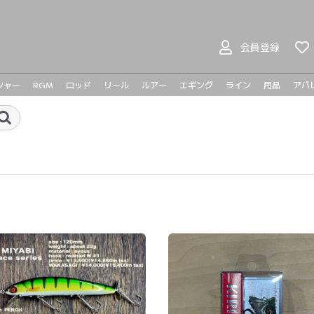
会員登録
シャー
RGM
ロッド
リール
ルアー
エギング
ライン
用品
アパ
ヤマガブランクス
BOMBADA
バスロッド
シーバスロッド
ジギングロッド
エギングロッド
ベイトリール
スピニングリール
プラドコ
ヘドン
ハンドメイドルアー
バスルアー
シーバスルアー
ライトゲーム
メタルジグ
トラウト
メガバ
メガバ
Go-Phi
その他
tict