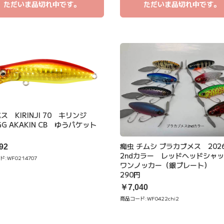
ただいま品切れ中です。
ただいま品切れ中です。
ス KIRINJI 70 キリンジ
GG AKAKIN CB ゆうパケット
円
痴虫 チムシ プラカブメス 20
92
2ndカラー レッドヘッドシ
ド:
WF0214707
ワンノッカー（銀プレート）
290円
￥7,040
商品コード:
WF0422chi2