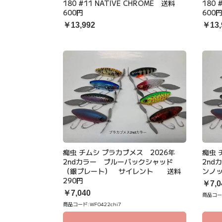
180 #11 NATIVE CHROME 送料
180 
600円
600
￥13,992
￥13,
痴虫 チムシ プラカブメス 2026年
痴虫 
2ndカラー ブルーバックシャッド
2nd
（銀プレート） サイレント 送料
ンノ
290円
￥7,0
￥7,040
商品コー
商品コード:
WF0422chi7