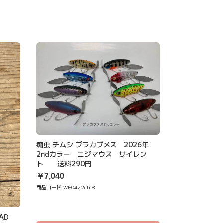
痴虫 チムシ プラカブメス 2026年
2ndカラー ニジマウス サイレン
ト 送料290円
￥7,040
商品コード:
WF0422chi8
AD