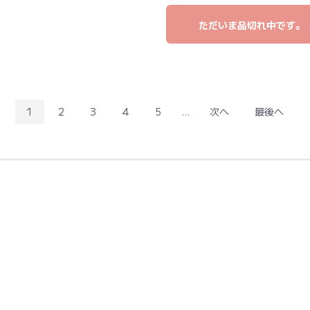
ただいま品切れ中です。
1
2
3
4
5
...
次へ
最後へ