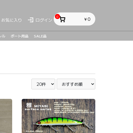
0
￥0
お気に入り
ログイン
レル
ボート用品
SALE品
ス
ス
sh