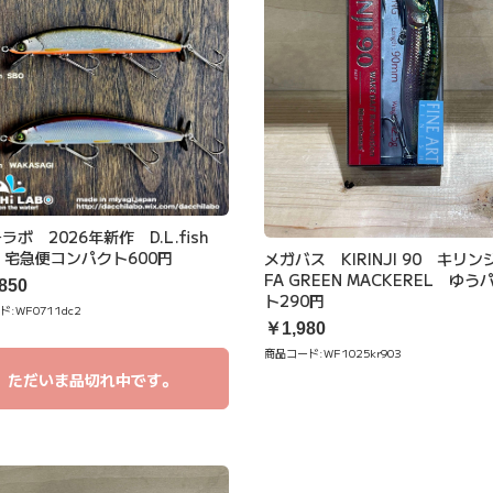
ラボ 2026年新作 D.L.fish
 宅急便コンパクト600円
メガバス KIRINJI 90 キリ
FA GREEN MACKEREL ゆう
850
ト290円
ド:
WF0711dc2
￥1,980
商品コード:
WF1025kr903
ただいま品切れ中です。