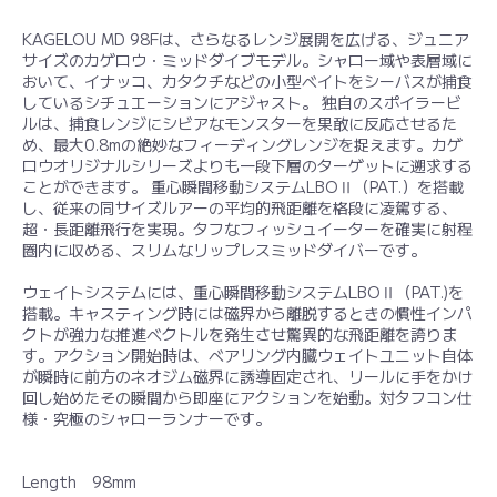
KAGELOU MD 98Fは、さらなるレンジ展開を広げる、ジュニア
サイズのカゲロウ・ミッドダイブモデル。シャロー域や表層域に
おいて、イナッコ、カタクチなどの小型ベイトをシーバスが捕食
しているシチュエーションにアジャスト。 独自のスポイラービ
ルは、捕食レンジにシビアなモンスターを果敢に反応させるた
め、最大0.8mの絶妙なフィーディングレンジを捉えます。カゲ
ロウオリジナルシリーズよりも一段下層のターゲットに遡求する
ことができます。 重心瞬間移動システムLBOⅡ（PAT.）を搭載
し、従来の同サイズルアーの平均的飛距離を格段に凌駕する、
超・長距離飛行を実現。タフなフィッシュイーターを確実に射程
圏内に収める、スリムなリップレスミッドダイバーです。
ウェイトシステムには、重心瞬間移動システムLBOⅡ（PAT.)を
搭載。キャスティング時には磁界から離脱するときの慣性インパ
クトが強力な推進ベクトルを発生させ驚異的な飛距離を誇りま
す。アクション開始時は、ベアリング内臓ウェイトユニット自体
が瞬時に前方のネオジム磁界に誘導固定され、リールに手をかけ
回し始めたその瞬間から即座にアクションを始動。対タフコン仕
様・究極のシャローランナーです。
Length 98mm