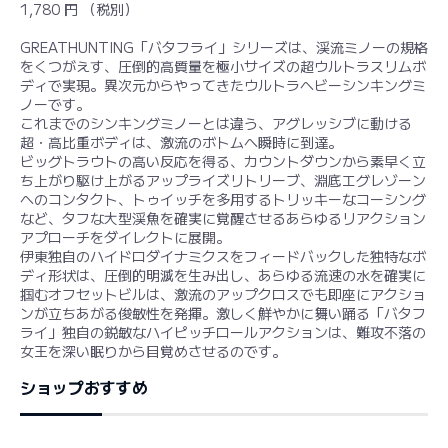
1,780 円 （税別）
GREATHUNTING「バタフライ」シリーズは、渓流ミノーの規格
をくつがえす、圧倒的高質量を極小サイズの超ウルトラスリムボ
ディで実現。異次元からやってきたウルトラヘビーシンキングミ
ノーです。
これまでのシンキングミノーとは違う、アグレッシブに動ける
超・高比重ボディは、激流のボトムへ瞬時に到達。
ビッグトラウトの高い反応を得る、カウントダウンから素早く立
ち上がり駆け上がるアップライズリトリーブ、淵底エグレゾーン
へのコンタクト、トゥイッチを多用するトリッキーなコーシング
など、タフな大型渓魚を確実に覚醒させるあらゆるリアクション
アプローチをダイレクトに展開。
伊東独自のハイドロダイナミクスをフィードバックした独特なボ
ディ形状は、圧倒的明滅を生み出し、あらゆる流速の水を確実に
掴むオフセットビルは、激流のアップクロスでも即座にアクショ
ンが立ちあがる俊敏性を発揮。激しく鮮やかに舞い踊る「バタフ
ライ」独自の鋭敏なハイピッチロールアクションは、難攻不落の
女王を深い眠りから目覚めさせるのです。
ショップおすすめ