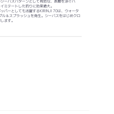
のシーバスパターンとして有効な、表層を泳ぐハ
をイミテートした釣りに効果絶大。
パーとしても活躍するKIRINJI 70は、ウォータ
てバブル＆スプラッシュを発生。シーバスをはじめクロ
揮します。