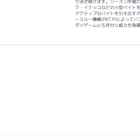
で泳ぎ続けます。シーズン序盤
ク・イナッコなどの小型ベイト
アクティブなバイトを引き出すポッ
ースルー機構(PAT.P)によっ
ダイゲームにも存分に威力を発