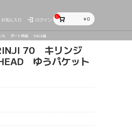
0
￥0
お気に入り
ログイン
レル
ボート用品
SALE品
INJI 70 キリンジ
ス
ス
sh
D HEAD ゆうパケット