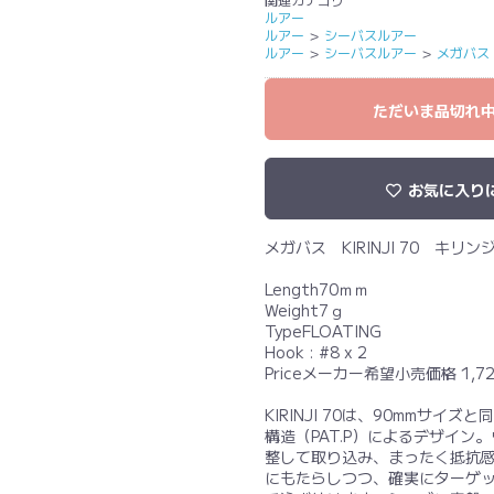
ルアー
ルアー
＞
シーバスルアー
ルアー
＞
シーバスルアー
＞
メガバス
ただいま品切れ
お気に入り
メガバス KIRINJI 70 キリンジ
Length70ｍｍ
Weight7ｇ
TypeFLOATING
Hook : #8 x 2
Priceメーカー希望小売価格 1,7
KIRINJI 70は、90mmサイズ
構造（PAT.P）によるデザイ
整して取り込み、まったく抵抗
にもたらしつつ、確実にターゲ