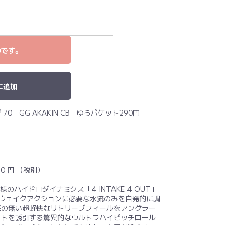
中です。
に追加
 70 GG AKAKIN CB ゆうパケット290円
20 円 （税別）
と同様のハイドロダイナミクス「4 INTAKE 4 OUT」
ン。ウェイクアクションに必要な水流のみを自発的に調
感の無い超軽快なリトリーブフィールをアングラー
ットを誘引する驚異的なウルトラハイピッチロール