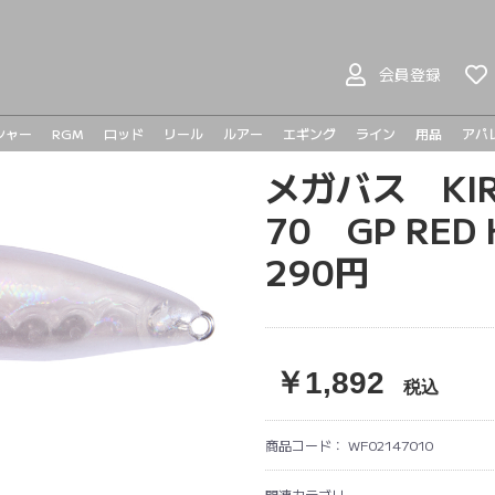
会員登録
シャー
RGM
ロッド
リール
ルアー
エギング
ライン
用品
アパ
ヤマガブランクス
BOMBADA
バスロッド
シーバスロッド
ジギングロッド
エギングロッド
ベイトリール
スピニングリール
プラドコ
ヘドン
ハンドメイドルアー
バスルアー
シーバスルアー
ライトゲーム
メタルジグ
トラウト
メガバス KIR
メガバ
メガバ
Go-Phi
その他
tict
70 GP RE
290円
￥1,892
税込
商品コード：
WF02147010
関連カテゴリ