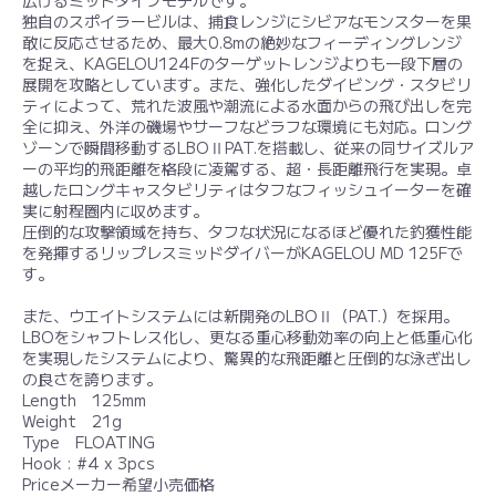
独自のスポイラービルは、捕食レンジにシビアなモンスターを果
敢に反応させるため、最大0.8mの絶妙なフィーディングレンジ
を捉え、KAGELOU124Fのターゲットレンジよりも一段下層の
展開を攻略としています。また、強化したダイビング・スタビリ
ティによって、荒れた波風や潮流による水面からの飛び出しを完
全に抑え、外洋の磯場やサーフなどラフな環境にも対応。ロング
ゾーンで瞬間移動するLBOⅡPAT.を搭載し、従来の同サイズルア
ーの平均的飛距離を格段に凌駕する、超・長距離飛行を実現。卓
越したロングキャスタビリティはタフなフィッシュイーターを確
実に射程圏内に収めます。
圧倒的な攻撃領域を持ち、タフな状況になるほど優れた釣獲性能
を発揮するリップレスミッドダイバーがKAGELOU MD 125Fで
す。
また、ウエイトシステムには新開発のLBOⅡ（PAT.）を採用。
LBOをシャフトレス化し、更なる重心移動効率の向上と低重心化
を実現したシステムにより、驚異的な飛距離と圧倒的な泳ぎ出し
の良さを誇ります。
Length 125mm
Weight 21g
Type FLOATING
Hook : #4 x 3pcs
Priceメーカー希望小売価格