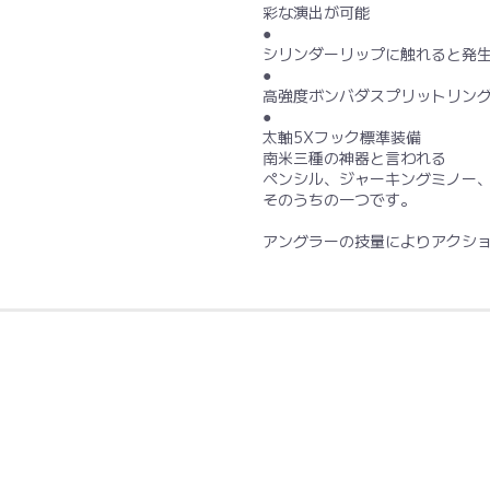
彩な演出が可能
●
シリンダーリップに触れると発
●
高強度ボンバダスプリットリング F
●
太軸5Xフック標準装備
南米三種の神器と言われる
ペンシル、ジャーキングミノー
そのうちの一つです。
アングラーの技量によりアクショ