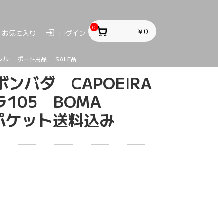
0
￥0
お気に入り
ログイン
レル
ボート用品
SALE品
ボンバダ CAPOEIRA
ス
ス
sh
105 BOMA
パケット送料込み