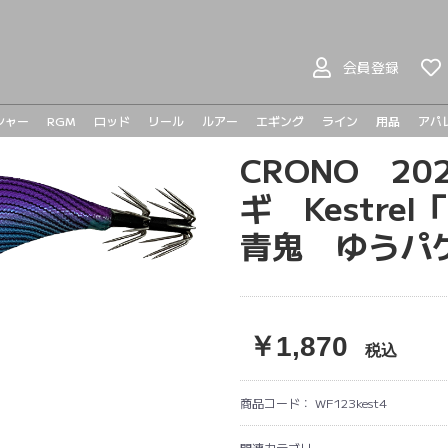
会員登録
シャー
RGM
ロッド
リール
ルアー
エギング
ライン
用品
アパ
ヤマガブランクス
BOMBADA
バスロッド
シーバスロッド
ジギングロッド
エギングロッド
ライトゲームロッド
ベイトリール
スピニングリール
プラドコ
ヘドン
ハンドメイドルアー
バスルアー
シーバスルアー
ライトゲーム
メタルジグ
トラウト
CRONO 2
メガバ
メガバ
Go-Phi
その他
tict
ギ Kestre
青鬼 ゆうパ
￥1,870
税込
商品コード：
WF123kest4
関連カテゴリ