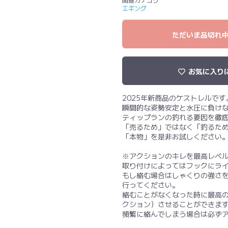
エギング
ただいま品切れ
お気に入り
2025年新商品のケストレルです
瞬間的な姿勢安定と水圧に負け
ティップランの釣れる要因を徹
「売るため」ではなく「釣るた
「本物」を是非お試しください
※アクションのキレを最高レベ
取り付けによってはフックにラ
もし絡む場合はしゃくりの強さ
行ってください。
絡むことがなくなった時に最高
クション）させることができま
頻繁に絡んでしまう場合は必ず