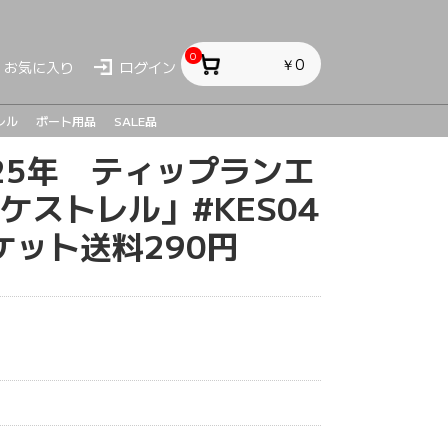
0
￥0
お気に入り
ログイン
レル
ボート用品
SALE品
025年 ティップランエ
ス
ス
sh
l「ケストレル」#KES04
ケット送料290円