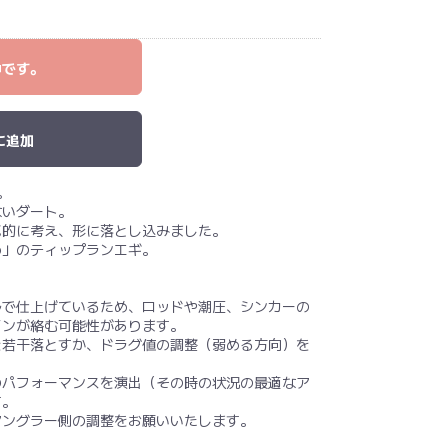
中です。
に追加
。
ないダート。
底的に考え、形に落とし込みました。
め」のティップランエギ。
。
ルで仕上げているため、ロッドや潮圧、シンカーの
インが絡む可能性があります。
を若干落とすか、ドラグ値の調整（弱める方向）を
のパフォーマンスを演出（その時の状況の最適なア
す。
アングラー側の調整をお願いいたします。