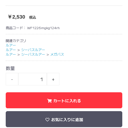
￥2,530
税込
商品コード：
WF1226mgkg124rh
関連カテゴリ
ルアー
ルアー
＞
シーバスルアー
ルアー
＞
シーバスルアー
＞
メガバス
数量
-
+
カートに入れる
お気に入りに追加