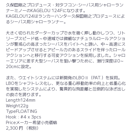
久保田剛之プロデュース・対タフコン･シーバス用シャローラン
ナーミノーのKAGELOU 124Fになります。
KAGELOU124はランカーハンター久保田剛之プロデュースによ
るシーバス用シャローランナー。
大きく切られたダーターカップで水を強く押し動かしつつ、リト
リーブスピード低～中速域では微細なナチュラルロールアクショ
ンが警戒心の高まったシーバスをバイトへと誘い、中～高速にス
ピードアップさせるとアピール力のあるスライドを伴ったロール
アクションへと移行する可変アクションを採用しました。シャロ
ーエリアに差す大型シーバスを狙い撃つために、潜行深度は0～
20cmに設定。
また、ウエイトシステムには新開発のLBOⅡ（PAT.）を採用。
LBOをシャフトレス化し、更なる重心移動効率の向上と低重心化
を実現したシステムにより、驚異的な飛距離と圧倒的な泳ぎ出し
の良さを誇ります。
Length124mm
Weight22g
TypeFLOATING
Hook : #4 x 3pcs
Priceメーカー希望小売価格
2,300 円 （税別）