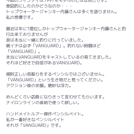
今回のラインアイは1997年モデルのとほぼ同じです。
意図的にしたのかどうなのか・・・
トップウォータージャンキー内藤さんは多くを語りません。
私の想像です。
最近は年に1度位しかトップウォータージャンキー内籐さんと釣
行出来ておりませんが
昔は本当に一緒に釣りに行っていました。
朝イチは必ず「VANGUARD」。釣れない時間ほど
「VANGUARD」。
本当にVANGUARDをキャストしているの見てきました。
それほど好きで自信があるVANGUARD。
規則正しい首振りをするぺンシルではございません。
「VANGUARD」という生き物だと思ってください。
アクション後の余韻。絶妙な浮力。
めんどくさい店員になりきって言わせてもらいます。
ナイロンラインの直結で使って欲しい。
ハンドメイトルアー傑作ペンシルベイト。
私が一番好きなペンシルベイト
それが「VANGUARD」です。