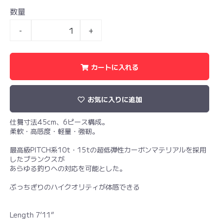
数量
-
+
カートに入れる
お気に入りに追加
仕舞寸法45cm、6ピース構成。
柔軟・高感度・軽量・強靭。
最高級PITCH系10t・15tの超低弾性カーボンマテリアルを採用
したブランクスが
あらゆる釣りへの対応を可能とした。
ぶっちぎりのハイクオリティが体感できる
Length 7’11”