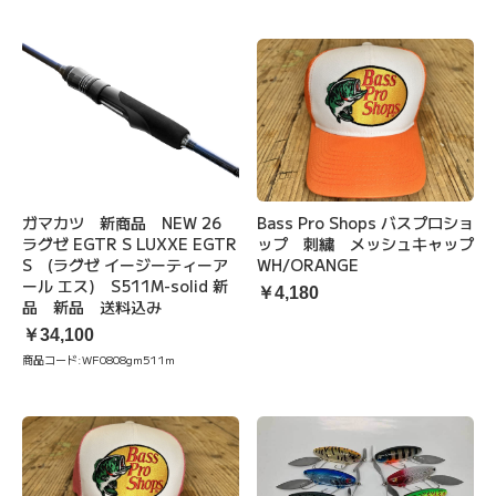
ガマカツ 新商品 NEW 26
Bass Pro Shops バスプロショ
ラグゼ EGTR S LUXXE EGTR
ップ 刺繍 メッシュキャップ
S (ラグゼ イージーティーア
WH/ORANGE
ール エス) S511M-solid 新
￥4,180
品 新品 送料込み
￥34,100
商品コード:
WF0808gm511m