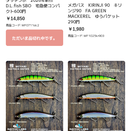
ダッチラボ 2026年新作
メガバス KIRINJI 90 キリ
D.L.fish SBO 宅急便コンパ
ンジ90 FA GREEN
クト600円
MACKEREL ゆうパケット
￥14,850
290円
商品コード:
WF0711dc2
￥1,980
商品コード:
WF1025kr903
ただいま品切れ中です。