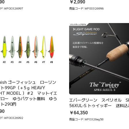
90
￥2,090
ド:
WF00326997
商品コード:
WF00326996
Phish ゴーフィッシュ ローリン
ト99GP（＋5ｇ HEAVY
GHT MODEL ）＃2 マットイエ
グロー ゆうパケット無料 ゆう
エバーグリーン スペリオル SP
ト290円
56XUL-S トゥイッギー 送料込
90
￥64,350
ド:
WF00326992
商品コード:
WF0326eg58