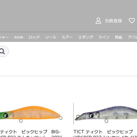
会員登録
シャー
RGM
ロッド
リール
ルアー
エギング
ライン
用品
アパ
ヤマガブランクス
BOMBADA
バスロッド
シーバスロッド
ジギングロッド
エギングロッド
ベイトリール
スピニングリール
プラドコ
ヘドン
ハンドメイドルアー
バスルアー
シーバスルアー
ライトゲーム
メタルジグ
トラウト
メガバ
メガバ
Go-Phi
その他
tict
TICT ティクト ビックヒップ B
T ティクト ビックヒップ BIG-