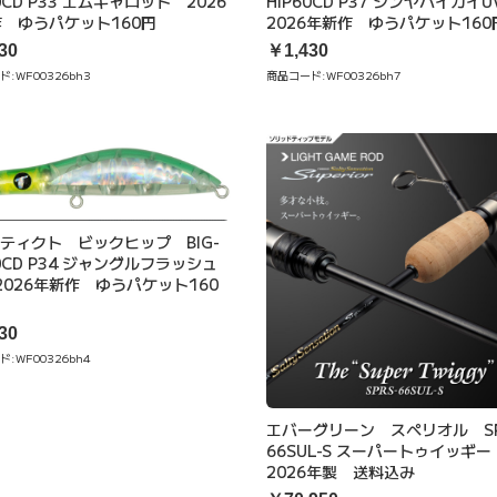
HIP60CD P37 シンヤハイカイ
60CD P33 エムキャロット 2026
2026年新作 ゆうパケット160
 ゆうパケット160円
￥1,430
30
商品コード:
WF00326bh7
ド:
WF00326bh3
T ティクト ビックヒップ BIG-
60CD P34 ジャングルフラッシュ
2026年新作 ゆうパケット160
30
ド:
WF00326bh4
エバーグリーン スペリオル SP
66SUL-S スーパートゥイッギ
2026年製 送料込み