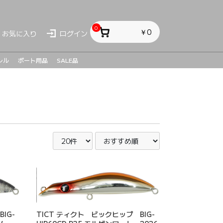
0
￥0
お気に入り
ログイン
レル
ボート用品
SALE品
ス
ス
sh
IG-
TICT ティクト ビックヒップ BIG-