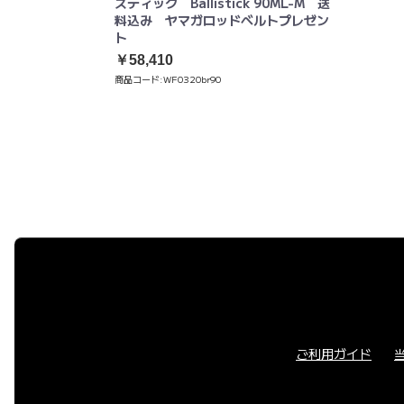
スティック Ballistick 90ML-M 送
料込み ヤマガロッドベルトプレゼン
ト
￥58,410
商品コード:
WF0320br90
ご利用ガイド